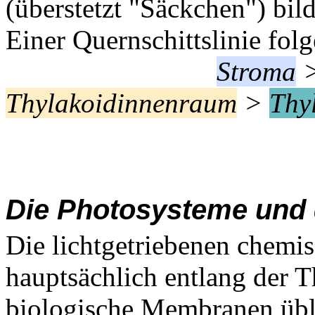
(überstetzt "Säckchen") bil
Einer Quernschittslinie fo
Stroma
Thylakoidinnenraum
>
Thy
Die Photosysteme und d
Die lichtgetriebenen chemi
hauptsächlich entlang der 
biologische Membranen übli