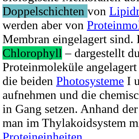
Doppelschichten
von
Lipid
werden aber von
Proteinmo
Membran eingelagert sind. 
Chlorophyll
– dargestellt d
Proteinmoleküle angelagert
die beiden
Photosysteme
I 
aufnehmen und die chemisc
in Gang setzen. Anhand der
man im Thylakoidsystem mi
Proteineinheiten
.