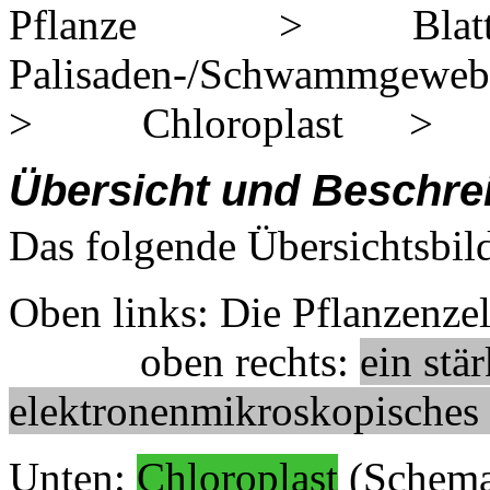
Pflanze > Bl
Palisaden-/Schwammge
> Chloroplast > 
Übersicht und Beschre
Das folgende Übersichtsbild
Oben links: Die Pflanzenze
oben rechts:
ein stä
elektronenmikroskopisches
Unten:
Chloroplast
(Schema